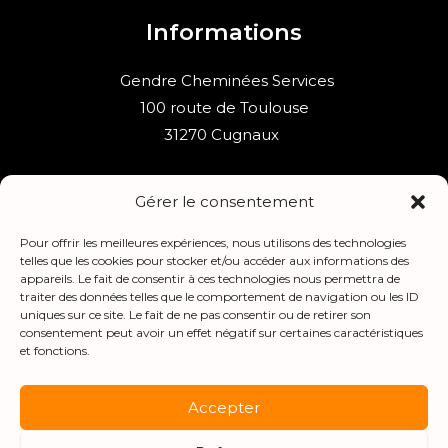
Informations
Gendre Cheminées Services
100 route de Toulouse
31270 Cugnaux
Lundi: 14h00 - 18h00
Gérer le consentement
Du mardi au vendredi:
10h00 - 12h00 / 14h00 - 18h00
Pour offrir les meilleures expériences, nous utilisons des technologies
telles que les cookies pour stocker et/ou accéder aux informations des
appareils. Le fait de consentir à ces technologies nous permettra de
Liens utiles
traiter des données telles que le comportement de navigation ou les ID
uniques sur ce site. Le fait de ne pas consentir ou de retirer son
consentement peut avoir un effet négatif sur certaines caractéristiques
Nous contacter
et fonctions.
S'inscrire à la newsletter
Politique de confidentialité
Accepter
Politique de cookies
Mentions légales