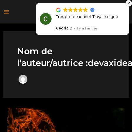
Aller
Main
au
Très professionnel. Travail soigné
Menu
contenu
Cédric D
il y a 1 année
Nom de
l’auteur/autrice :devaxidea