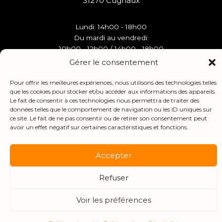
31270 Cugnaux
Lundi: 14h00 - 18h00
Du mardi au vendredi:
10h00 - 12h00 / 14h00 - 18h00
Gérer le consentement
Liens utiles
Pour offrir les meilleures expériences, nous utilisons des technologies telles
que les cookies pour stocker et/ou accéder aux informations des appareils.
Le fait de consentir à ces technologies nous permettra de traiter des
Nous contacter
données telles que le comportement de navigation ou les ID uniques sur
S'inscrire à la newsletter
ce site. Le fait de ne pas consentir ou de retirer son consentement peut
avoir un effet négatif sur certaines caractéristiques et fonctions.
Politique de confidentialité
Politique de cookies
Mentions légales
Accepter
Crédits
Refuser
Voir les préférences